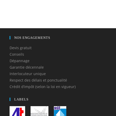
NOS ENGAGEMENTS
Devis gratuit
Conseils
Dépannage
Garantie décennale
Interlocuteur unique
Respect des délais et ponctualité
Crédit d’impôt (selon la loi en vigueur)
LABELS